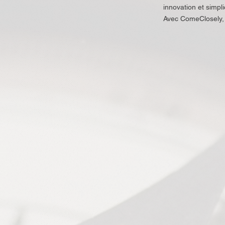
innovation et simplic
Avec ComeClosely, p