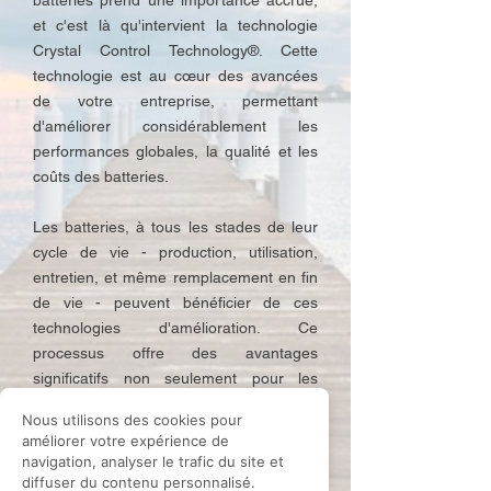
batteries prend une importance accrue,
et c'est là qu'intervient la technologie
Crystal Control Technology®. Cette
technologie est au cœur des avancées
de votre entreprise, permettant
d'améliorer considérablement les
performances globales, la qualité et les
coûts des batteries.
Les batteries, à tous les stades de leur
cycle de vie - production, utilisation,
entretien, et même remplacement en fin
de vie - peuvent bénéficier de ces
technologies d'amélioration. Ce
processus offre des avantages
significatifs non seulement pour les
batteries elles-mêmes, mais aussi pour
Nous utilisons des cookies pour
l'environnement et les utilisateurs finaux,
améliorer votre expérience de
en optimisant la durabilité et l'efficacité
navigation, analyser le trafic du site et
de ces sources d'énergie essentielles.
diffuser du contenu personnalisé.